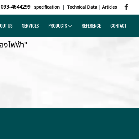
,
093-4644299
specification
|
Technical Data
|
Articles
OUT US
SERVICES
PRODUCTS
REFERENCE
CONTACT
ลงไฟฟ้า"