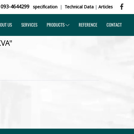
,
093-4644299
specification
|
Technical Data
|
Articles
OUT US
SERVICES
PRODUCTS
REFERENCE
CONTACT
KVA"