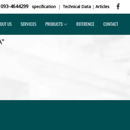
,
093-4644299
specification
|
Technical Data
|
Articles
OUT US
SERVICES
PRODUCTS
REFERENCE
CONTACT
A"