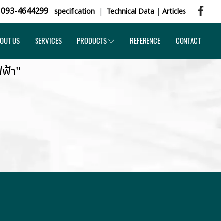
,
093-4644299
specification
|
Technical Data
|
Articles
OUT US
SERVICES
PRODUCTS
REFERENCE
CONTACT
ฟ้า"