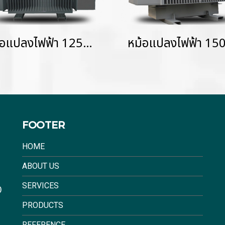
หม้อแปลงไฟฟ้า 1250 KVA KVAHermetically Sealed without Gas Cushion
FOOTER
HOME
ABOUT US
SERVICES
0
PRODUCTS
REFERENCE