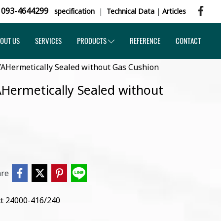
,
093-4644299
specification
|
Technical Data
|
Articles
OUT US
SERVICES
PRODUCTS
REFERENCE
CONTACT
VAHermetically Sealed without Gas Cushion
AHermetically Sealed without
are
t 24000-416/240