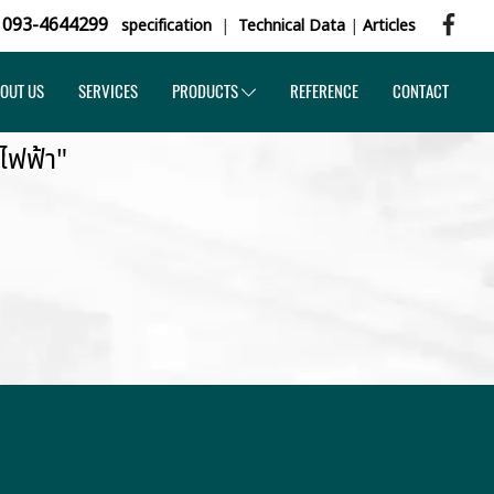
,
093-4644299
specification
|
Technical Data
|
Articles
OUT US
SERVICES
PRODUCTS
REFERENCE
CONTACT
ไฟฟ้า"