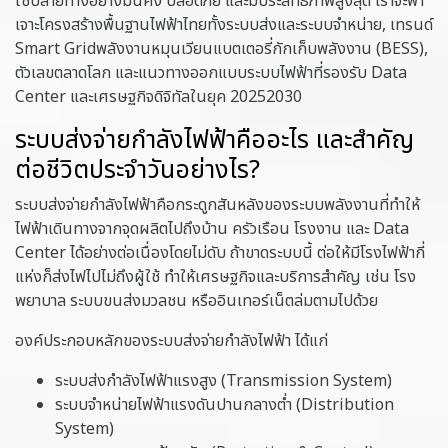
ใช้ปลายทางอย่างมั่นคง ปลอดภัย และมีประสิทธิภาพสูงสุด เราจะพา
เจาะโครงสร้างพื้นฐานไฟฟ้าไทยทั้งระบบส่งและระบบจำหน่าย, เทรนด์
Smart Gridพลังงานหมุนเวียนแบตเตอรี่กักเก็บพลังงาน (BESS),
ตัวเลขตลาดโลก และแนวทางออกแบบระบบไฟฟ้าที่รองรับ Data
Center และเศรษฐกิจดิจิทัลในยุค 20252030
ระบบส่งจ่ายกำลังไฟฟ้าคืออะไร และสำคัญ
ต่อชีวิตประจำวันอย่างไร?
ระบบส่งจ่ายกำลังไฟฟ้าคือกระดูกสันหลังของระบบพลังงานที่ทำให้
ไฟฟ้าเดินทางจากจุดผลิตไปถึงบ้าน ครัวเรือน โรงงาน และ Data
Center ได้อย่างต่อเนื่องโดยไม่ดับ ถ้าขาดระบบนี้ ต่อให้มีโรงไฟฟ้ากี่
แห่งก็ส่งไฟไปไม่ถึงผู้ใช้ ทำให้เศรษฐกิจและบริการสำคัญ เช่น โรง
พยาบาล ระบบขนส่งมวลชน หรืออินเทอร์เน็ตล่มตามไปด้วย
องค์ประกอบหลักของระบบส่งจ่ายกำลังไฟฟ้า ได้แก่
ระบบส่งกำลังไฟฟ้าแรงสูง (Transmission System)
ระบบจำหน่ายไฟฟ้าแรงดันปานกลางต่ำ (Distribution
System)