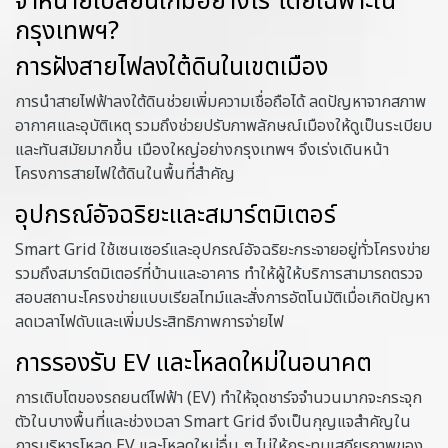
จำหน่ายเปลี่ยนเกมอย่างไร โดยเฉพาะใน
กรุงเทพฯ?
การฝังสายไฟลงใต้ดินในเขตเมือง
การนำสายไฟฟ้าลงใต้ดินช่วยเพิ่มความเชื่อถือได้ ลดปัญหาจากสภาพ
อากาศและอุบัติเหตุ รวมถึงช่วยปรับภาพลักษณ์เมืองให้ดูเป็นระเบียบ
และทันสมัยมากขึ้น เมืองใหญ่อย่างกรุงเทพฯ จึงเร่งเดินหน้า
โครงการสายไฟใต้ดินในพื้นที่สำคัญ
อุปกรณ์อัจฉริยะและสมาร์ตมิเตอร์
Smart Grid ใช้เซนเซอร์และอุปกรณ์อัจฉริยะกระจายอยู่ทั่วโครงข่าย
รวมถึงสมาร์ตมิเตอร์ที่บ้านและอาคาร ทำให้ผู้ให้บริการสามารถตรวจ
สอบสถานะโครงข่ายแบบเรียลไทม์และสั่งการอัตโนมัติเมื่อเกิดปัญหา
ลดเวลาไฟดับและเพิ่มประสิทธิภาพการจ่ายไฟ
การรองรับ EV และโหลดใหม่ในอนาคต
การเติบโตของรถยนต์ไฟฟ้า (EV) ทำให้จุดชาร์จจำนวนมากจะกระจุก
ตัวในบางพื้นที่และช่วงเวลา Smart Grid จึงเป็นกุญแจสำคัญใน
การบริหารโหลด EV และโหลดใหม่อื่น ๆ ไม่ให้กระทบเสถียรภาพของ